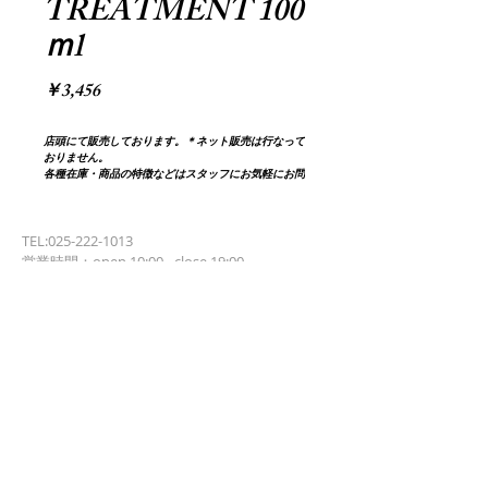
TREATMENT 100
ｍl
価
￥3,456
格
店頭にて販売しております。＊ネット販売は行なって
おりません。
各種在庫・商品の特徴などはスタッフにお気軽にお問
い合わせください。
TEL:025-222-1013
営業時間：open 10:00 - close 19:00
定休日：毎週月曜日 / 第３火曜日
info@hello-sunsunsun.com
〒951-8061
新潟県新潟市中央区西堀通6番町884番地第一カ
トウビル2F-A
>>>
Google Map