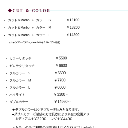
◆
CUT ＆ COLOR
12100
カット＆Marbb ＋ カラー S
￥
￥13200
カット＆Marbb ＋ カラー M
￥14300
カット＆Marbb ＋ カラー L
(シャンプー／ブロ--／marrbマイクロバブル込み)
￥5500
カラーリタッチ
￥6600
​ゼロテクリタッチ
￥6600
フルカラー S
￥7700
フルカラー M
￥8800
フルカラー L
￥3300
ハイライト
～
￥14960～
ダブルカラー
★ダブルカラーはケアブリーチ込みとなります。
●
ダブルカラーご希望の方は長さにより料金の変更アリ
​ ミディアム＋￥2200 ロング＋￥4400
●カラーのみご利用のお客様はマイクロバブルMarbは